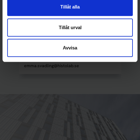
ann.cathrin.lithell@histolab.no
Tillåt alla
Tillåt urval
Emma Svadling
Avvisa
KAM – Histologi, Södra Sverige
+46 (0) 31-709 30 31
emma.svadling@histolab.se