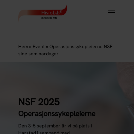
Hem
»
Event
»
Operasjonssykepleierne NSF
sine seminardager
NSF 2025
Operasjonssykepleierne
Den 3–5 september är vi på plats i
Harstad i samband med