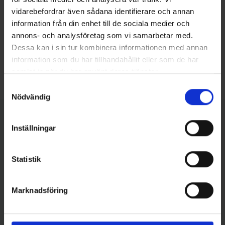
operationsavdelningar som prioriterar både
vidarebefordrar även sådana identifierare och annan
kvalitet och säkerhet.
information från din enhet till de sociala medier och
annons- och analysföretag som vi samarbetar med.
Kom gärna förbi och prata med oss om hur
Dessa kan i sin tur kombinera informationen med annan
UltraSafe kan göra skillnad i er vardag – vi
information som du har tillhandahållit eller som de har
ser fram emot att ses i Harstad!
samlat in när du har använt deras tjänster.
Samtyckesval
Nödvändig
Inställningar
Vi kommer att vara där!
Statistik
Marknadsföring
Ann Cathrin Lithell-Eggum
KAM – Histologi, Norge
+47 901 46 084