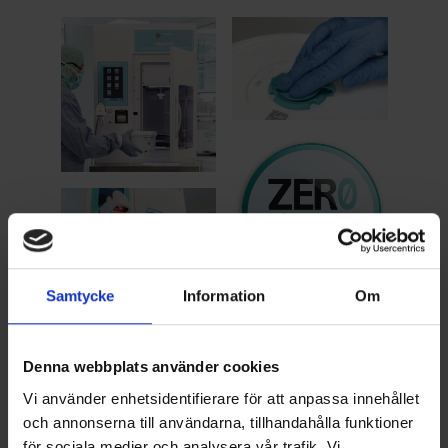
Samtycke
Information
Om
UltraSafe
Denna webbplats använder cookies
UltraSafe erbjuder
noll formalin­exponering
,
Vi använder enhetsidentifierare för att anpassa innehållet
tryggare arbetsmiljö och effektivare
och annonserna till användarna, tillhandahålla funktioner
workflow – perfekt för
för sociala medier och analysera vår trafik. Vi