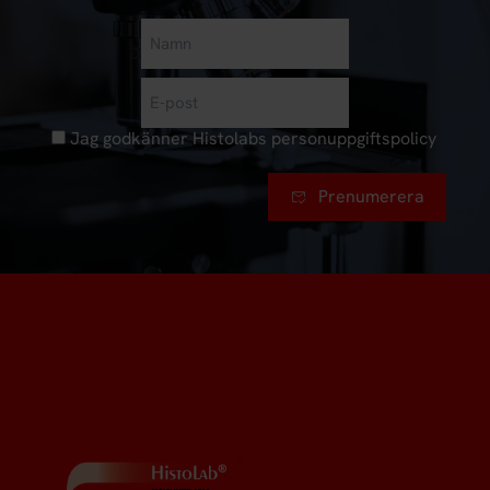
Namn
First
E-
post
(Required)
Jag godkänner Histolabs
personuppgiftspolicy
Samtycke
Prenumerera