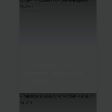
June 25, 2024
Fürst, innovation i
framkant med Inpecos
FlexPath