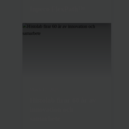
Inpeco FlexPath™
March 17, 2025
Histolab firar 60 år av
innovation och
samarbete