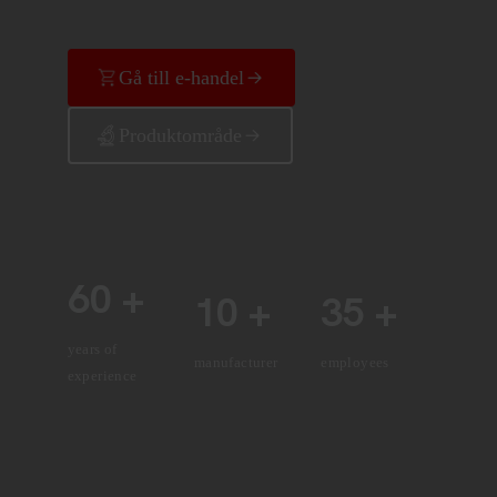
Gå till e-handel
Produktområde
60 +
10 +
35 +
years of
manufacturer
employees
experience