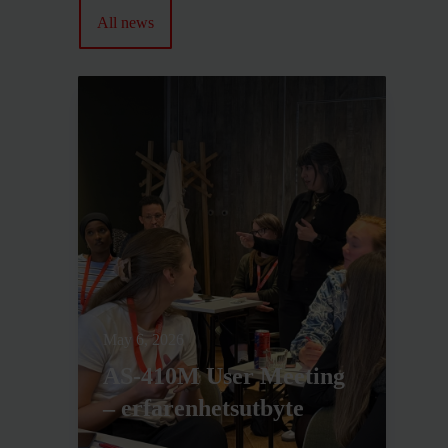
All news
May 6, 2026
AS-410M User Meeting
– erfarenhetsutbyte