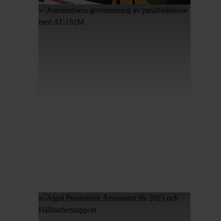
March 30, 2026
Automatisera
grovsnittning av
paraffinklossar med AT-
192M