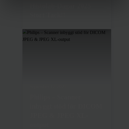
Histolab-Dagar 2025
Stort Tack!!
September 12, 2025
Philips – Scanner
inbyggt stöd för DICOM
JPEG & JPEG XL-
output