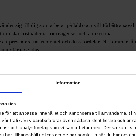
der sig till dig som arbetar på labb och vill förbättra såväl 
st minska kostnaderna för reagenser och antikroppar!
 att presentera instrumentet och dess fördelar. Ni kommer få m
egna ofärgade glas
 ta med egna ofärgade (max 3 per person) glas som vi färgar p
kvalitet!
Information
cookies
e för att anpassa innehållet och annonserna till användarna, tillh
vår trafik. Vi vidarebefordrar även sådana identifierare och anna
nnons- och analysföretag som vi samarbetar med. Dessa kan i sin
har tillhandahållit eller som de har samlat in när du har använt 