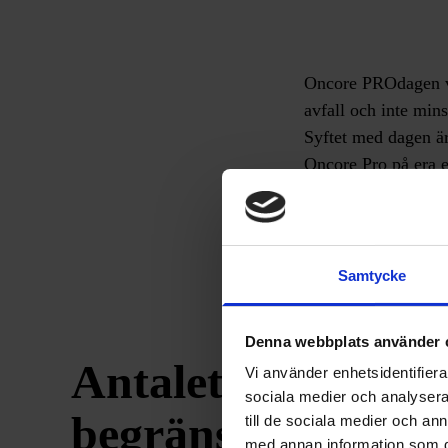
Oncore PROdagen vän
avfall och inte min
Syftet med dagen är
Oncore Pro på era 
Vi välkomnar er att
upplevda känsla av 
Samtycke
Denna webbplats använder 
Antalet platser är
Vi använder enhetsidentifierar
sociala medier och analysera 
begränsat
till de sociala medier och a
med annan information som du 