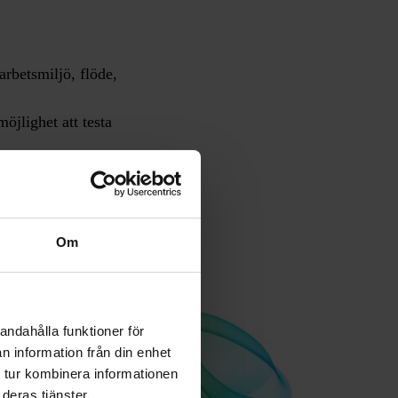
arbetsmiljö, flöde,
öjlighet att testa
å plats för bästa
Om
andahålla funktioner för
n information från din enhet
 tur kombinera informationen
deras tjänster.