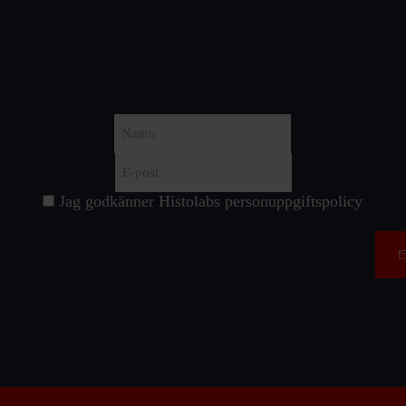
Namn
E-
First
post
(Required)
Jag godkänner Histolabs
personuppgiftspolicy
Samtycke