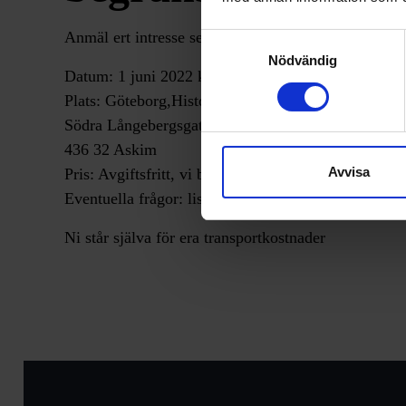
Anmäl ert intresse senast den 9 maj 2022
Samtyckesval
Nödvändig
Datum: 1 juni 2022 kl. 09.00 – 14.00
Plats: Göteborg,Histolab Products AB
Södra Långebergsgatan 36
436 32 Askim
Avvisa
Pris: Avgiftsfritt, vi bjuder på Lunch och fika
Eventuella frågor: lisa.viberg@histolab.se
Ni står själva för era transportkostnader