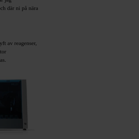
h där ni på nära
ft av reagenser,
tor
as.