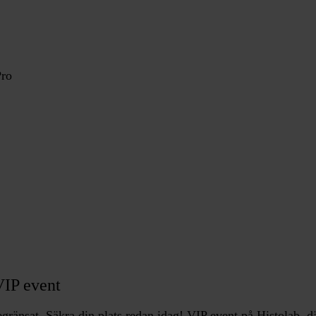
Pro
VIP event
egränsat. Säkra din plats redan idag! VIP event på Histolab, d