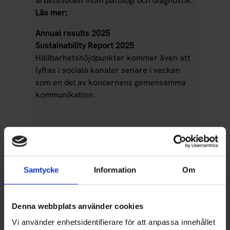
arbetsflöden inom patologi och diagnostik.
Läs mer:
Annual results 2025
Sustainability Report 2025
Hållbarhetshöjdpunkter kommer även att
lyftas i sociala kanaler senare i veckan
som en del av koncernens gemensamma
kommunikation.
Samtycke
Information
Om
Denna webbplats använder cookies
Vi använder enhetsidentifierare för att anpassa innehållet