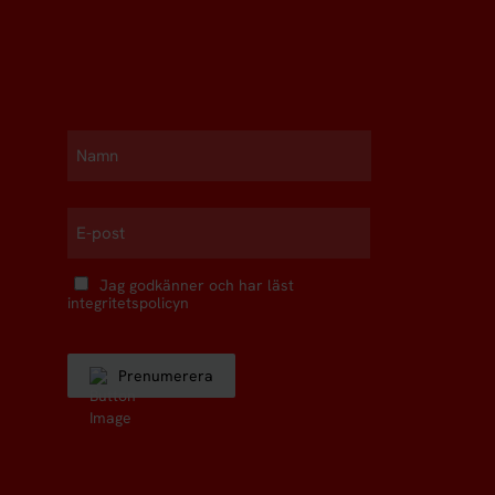
Namn
First
E-
post
Jag godkänner och har läst
Samtycke
integritetspolicyn
Prenumerera