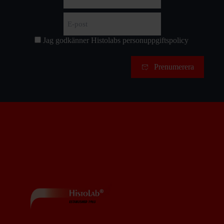
First
E-
post
(Required)
Jag godkänner Histolabs
personuppgiftspolicy
Samtycke
Prenumerera