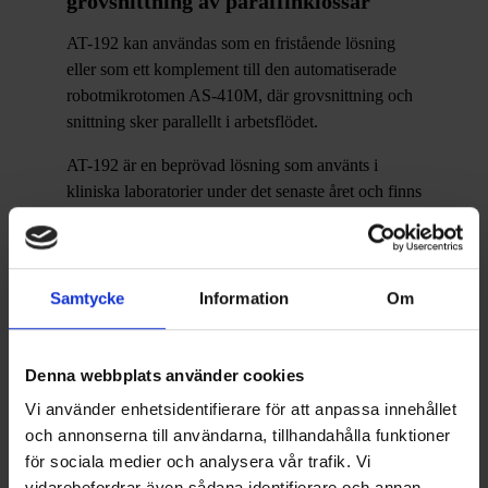
grovsnittning av paraffinklossar
AT-192 kan användas som en fristående lösning
eller som ett komplement till den automatiserade
robotmikrotomen AS-410M, där grovsnittning och
snittning sker parallellt i arbetsflödet.
AT-192 är en beprövad lösning som använts i
kliniska laboratorier under det senaste året och finns
installerad på flera europeiska marknader. Nu
introducerar Histolab systemet på den svenska,
norska och finska marknaden.
Samtycke
Information
Om
Genom att automatisera ett repetitivt och manuellt
moment skapar AT-192 förutsättningar för, bättre
resursutnyttjande och ett mer skalbart histologiskt
Denna webbplats använder cookies
arbetsflöde.
Vi använder enhetsidentifierare för att anpassa innehållet
och annonserna till användarna, tillhandahålla funktioner
för sociala medier och analysera vår trafik. Vi
vidarebefordrar även sådana identifierare och annan