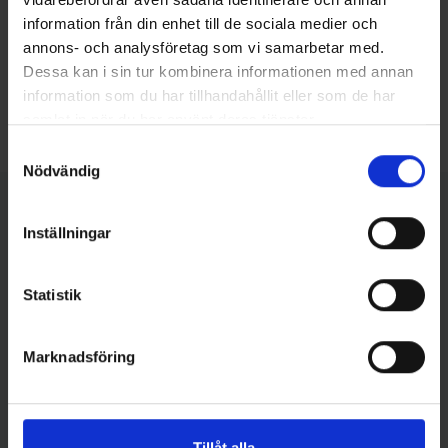
information från din enhet till de sociala medier och
annons- och analysföretag som vi samarbetar med.
Dessa kan i sin tur kombinera informationen med annan
information som du har tillhandahållit eller som de har
samlat in när du har använt deras tjänster.
Samtyckesval
Nödvändig
Inställningar
Kontakta oss
Statistik
Marknadsföring
Liyla Jafari
Senior Application Specialist
+46 (0) 8-121 348 03
applikation@histolab.se
Tillåt alla