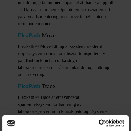
inbäddningsstation med kapacitet att hantera upp till
120 klossar i timmen. Operatören fokuserar enbart
på vävnadsorientering, medan systemet hanterar
resterande moment.
FlexPath
Move
FlexPath™ Move Ett logistiksystem, modernt
rörpostsystem som automatiserar transporten av
paraffinblock mellan olika steg i
laboratorieprocessen, såsom inbäddning, snittning
och arkivering.
FlexPath
Trace
FlexPath™ Trace är ett avancerat
spårbarhetssystem för hantering av
laboratorieprover inom klinisk patologi. Systemet
säkerställer att varje prov kan följas genom hela
arbetsflödet, från provtagning till arkivering.