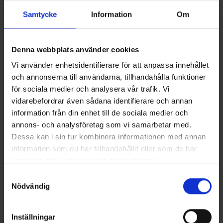
FlexPath
Store
Samtycke
Information
Om
FlexPath™ Store Innovativ lagringslösning med
kapacitet att lagra över 22 000 klossar. Hanterar
Denna webbplats använder cookies
både mellan- och slutlagring med fullständig
spårbarhet
Vi använder enhetsidentifierare för att anpassa innehållet
och annonserna till användarna, tillhandahålla funktioner
för sociala medier och analysera vår trafik. Vi
vidarebefordrar även sådana identifierare och annan
information från din enhet till de sociala medier och
annons- och analysföretag som vi samarbetar med.
Dessa kan i sin tur kombinera informationen med annan
information som du har tillhandahållit eller som de har
samlat in när du har använt deras tjänster.
Samtyckesval
Nödvändig
Inställningar