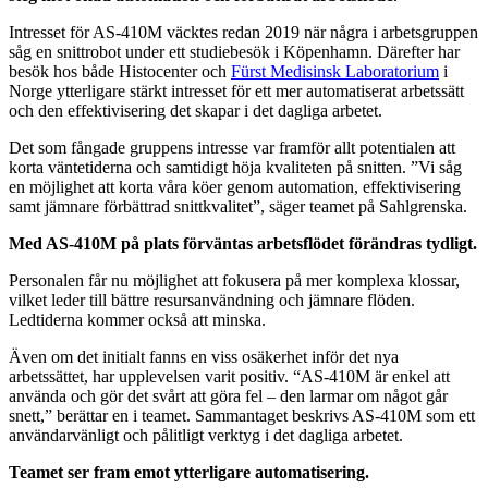
Intresset för AS-410M väcktes redan 2019 när några i arbetsgruppen
såg en snittrobot under ett studiebesök i Köpenhamn. Därefter har
besök hos både Histocenter och
Fürst Medisinsk Laboratorium
i
Norge ytterligare stärkt intresset för ett mer automatiserat arbetssätt
och den effektivisering det skapar i det dagliga arbetet.
Det som fångade gruppens intresse var framför allt potentialen att
korta väntetiderna och samtidigt höja kvaliteten på snitten. ”Vi såg
en möjlighet att korta våra köer genom automation, effektivisering
samt jämnare förbättrad snittkvalitet”, säger teamet på Sahlgrenska.
Med AS-410M på plats förväntas arbetsflödet förändras tydligt.
Personalen får nu möjlighet att fokusera på mer komplexa klossar,
vilket leder till bättre resursanvändning och jämnare flöden.
Ledtiderna kommer också att minska.
Även om det initialt fanns en viss osäkerhet inför det nya
arbetssättet, har upplevelsen varit positiv. “AS-410M är enkel att
använda och gör det svårt att göra fel – den larmar om något går
snett,” berättar en i teamet. Sammantaget beskrivs AS-410M som ett
användarvänligt och pålitligt verktyg i det dagliga arbetet.
Teamet ser fram emot ytterligare automatisering.