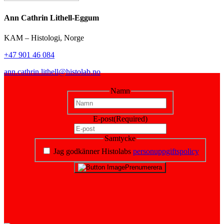
Ann Cathrin Lithell-Eggum
KAM – Histologi, Norge
+47 901 46 084
ann.cathrin.lithell@histolab.no
Namn
First
E-post
(Required)
Samtycke
Jag godkänner Histolabs
personuppgiftspolicy
Prenumerera