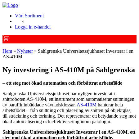
Vårt Sortiment
Logga in e-handel
Hem
»
Nyheter
»
Sahlgrenska Universitetssjukhuset Investerar i en
AS-410M
Ny investering i AS-410M på Sahlgrenska
– ett steg mot ökad automation och förbättrat arbetsflöde
Sahlgrenska Universitetssjukhuset har nyligen investerat i
snittroboten AS-410M, ett instrument som automatiserar snittningen
av paraffininbäddade vävnadsklossar.
AS-410M
hanterar hela
arbetsflödet – från snittning och placering av snitten på objektglas,
till sträckning och torkning. Det representerar ett betydande steg mot
ökad automatisering och effektivisering inom patologin.
Sahlgrenska Universitetssjukhuset Investerar i en AS-410M, ett
steg mot ökad automation och förbättrat arbetsflöde.