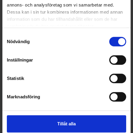
Kort sagt:
annons- och analysföretag som vi samarbetar med.
Från grovsnittning till digital diagnostik – vi visar
Dessa kan i sin tur kombinera informationen med annan
hur hela flödet kan optimeras.
information som du har tillhandahållit eller som de har
samlat in när du har använt deras tjänster.
Samtyckesval
Nödvändig
Inställningar
Vi ses där
Statistik
Marknadsföring
Liyla Jafari
Senior Application Specialist
+46 (0) 8-121 348 03
Tillåt alla
applikation@histolab.se