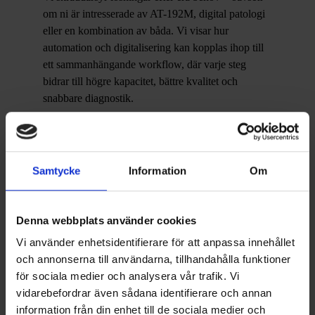
om ni är intresserade av AT-192M, digital patologi
eller en kombination av båda. Vi visar hur
automation och digitalisering kan kopplas ihop till
ett sammanhängande workflow, där varje steg
bidrar till högre kapacitet, bättre kvalitet och
snabbare diagnostik.
Möt oss och diskutera ert nästa steg
Samtycke
Information
Om
Besök vår monter för att:
Identifiera flaskhalsar i ert nuvarande arbetsflöde
Denna webbplats använder cookies
Se hur automation och digitalisering samverkar i
Vi använder enhetsidentifierare för att anpassa innehållet
praktiken
och annonserna till användarna, tillhandahålla funktioner
Diskutera konkreta lösningar för ökad effektivitet
för sociala medier och analysera vår trafik. Vi
och kapacitet
vidarebefordrar även sådana identifierare och annan
information från din enhet till de sociala medier och