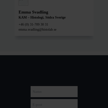
Emma Svadling
KAM – Histologi, Södra Sverige
+46 (0) 31-709 30 31
emma.svadling@histolab.se
Namn
First
E-
post
(Required)