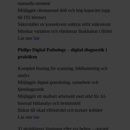
manuella moment
Möjliggör obemannad drift och hög kapacitet (upp
till 192 klossar)
Säkerställer en konsekvent snittyta inför mikrotomi
Minskar variation och eliminerar flaskhalsar i flödet
Läs mer
här
Philips Digital Pathology
– digital diagnostik i
praktiken
Komplett lösning för scanning, bildhantering och
analys
Möjliggör digital granskning, samarbete och
fjärrdiagnostik
Möjliggör ett skalbart arbetssätt med stöd för AI-
baserad bildanalys och beslutsstöd
Bidrar till ökad effektivitet och kortare ledtider
Läs mer
här
Vi skräddarsyr lösningar efter era behov – oavsett