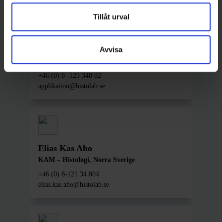
Tillåt urval
Lisa Viberg
Avvisa
Senior Application Specialist
+46 (0) 8 -121 348 02
applikation@histolab.se
Elias Kas Aho
KAM – Histologi, Norra Sverige
+46 (0) 8-121 34 804
elias.kas.aho@histolab.se