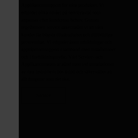
Applikationssupport för våra produkter. Vi
erbjuder olika nivåer på serviceavtal som
anpassas efter kundernas behov. Genom
regelbunden service säkerställer vi att våra
kunder får högsta tillgänglighet och tillförlitliga
provresultat. Vi erbjuder även utbildningar och
applikationssupport i samband med installationer
och i fortbildningssyfte. Vårt Service- och
Applikationsteam är alltid med vid installationer
av nya instrument hos kund och säkerställer att
allt fungerar som det ska.
Service