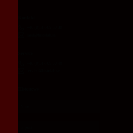
Kontakt
+46 (0)31-709 30 30
mail@histolab.se
Service
+46 (0)31-709 30 40
service@histolab.se
Histonews
Namn
Förnamn
E-
post