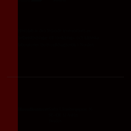
Histolab är den ledande leverantören av
helhetslösningar till forsknings- och kliniska
laboratorier inom celldiagnostik i Norden.
Huvudkontoret
Södra Långebergsgatan 36
SE-436 32 Askim
Sweden