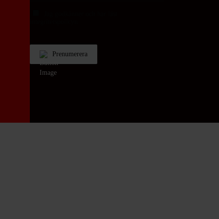
Jag godkänner och har läst
Samtycke
integritetspolicyn
Prenumerera