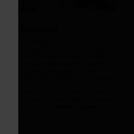
Histologi
Inom Histologi har vi ett brett sortiment från
olika ledande leverantörer. Vi har en gedigen
kunskap i företaget och marknadsför produkter
för hela den histologiska processen vilket gör att
vi kan erbjuda våra kunder individuella
helhetslösningar. Vi hjälper även våra kunder till
goda provresultat genom att se över och
uppdatera arbetssätt och metoder. Vi erbjuder
även utbildningar inom histologi och histologiska
processer. Gå till
Utbildning
,
Instrument
.
Förbrukning