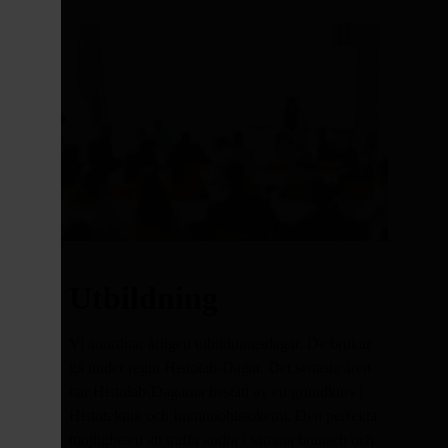
Utbildning
Vi anordnar årligen utbildningsdagar. De brukar
gå under regin Histolab-Dagar. Det senaste åren
har Histolab-Dagarna bestått av en grundkurs i
Histoteknik och Immunohistokemi. Den perfekta
möjligheten att träffa andra i samma bransch och