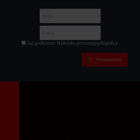
Namn
Förnamn
E-
post
(Obligatoriskt)
Jag godkänner Histolabs
personuppgiftspolicy
Samtycke
Prenumerera