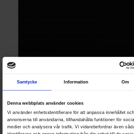
nätverka.
Temat för Histolab-Dagarna kan komma att
ändras beroende på behov och efterfrågan.
Histolab-Dagarna 2026 kommer även i år vara
en två dagars grundkurs i Histoteknik och
Immunohistokemi.
Anmäl dig
Samtycke
Information
Om
Denna webbplats använder cookies
Vi använder enhetsidentifierare för att anpassa innehållet oc
annonserna till användarna, tillhandahålla funktioner för socia
medier och analysera vår trafik. Vi vidarebefordrar även såd
identifierare och annan information från din enhet till de socia