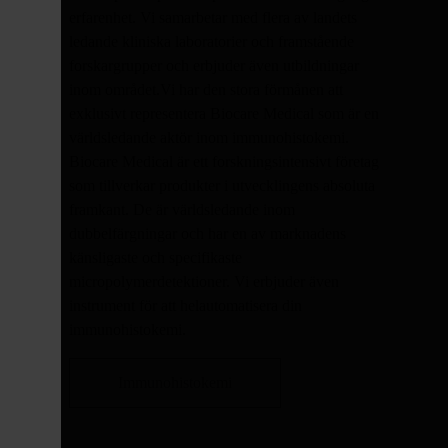
erfarenhet. Vi samarbetar med flera av landets
ledande kliniska laboratorier och framstående
forskargrupper och erbjuder även utbildningar
inom området.Vi har den stora förmånen att
exklusivt representera Biocare Medical som är en
världsledande aktör inom immunohistokemi.
Biocare Medical är ett forskningsintensivt företag
som tillverkar produkter i utvecklingens absoluta
framkant. De är världsledande inom
dubbelfärgningar och har en av marknadens
känsligaste och specifikaste
micropolymerdetektioner. Vi erbjuder även
instrument för att helautomatisera din
immunohistokemi.
Immunohistokemi