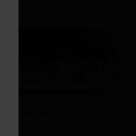
Service
Service är viktigt för oss på Histolab. Vi har ett
team på 7 personer som erbjuder Service och