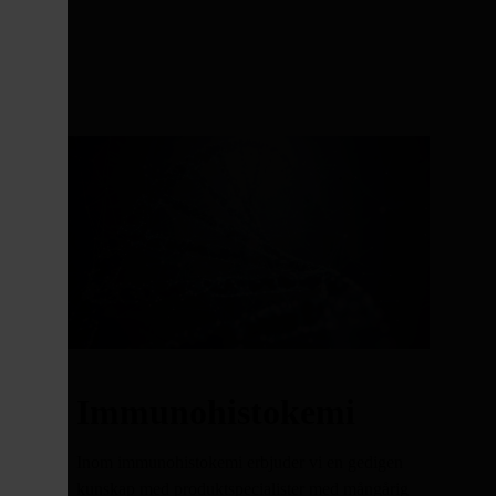
Immunohistokemi
Inom immunohistokemi erbjuder vi en gedigen
kunskap med produktspecialister med mångårig