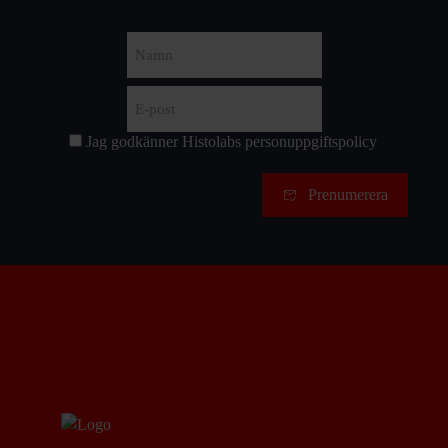
Namn
Förnamn
E-
post
(Obligatoriskt)
Jag godkänner Histolabs
personuppgiftspolicy
Samtycke
Prenumerera