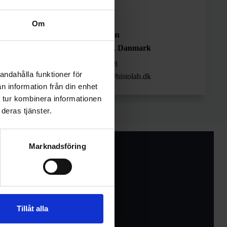
Om
gum
Søren Povlsen
Sales manager, Danmark
+45 53 88 97 88
andahålla funktioner för
o
soren.povlsen@histolab.dk
n information från din enhet
 tur kombinera informationen
deras tjänster.
Marknadsföring
brev
Tillåt alla
gs- och kliniska