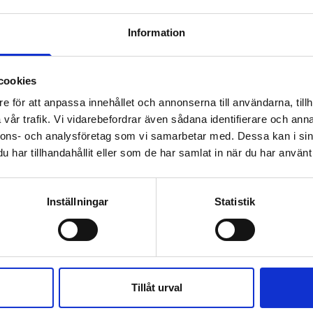
Information
vadling
Ann Cathrin Lithell-Eg
stologi, Södra Sverige
KAM – Histologi, Norge
cookies
1-709 30 31
+47 901 46 084
e för att anpassa innehållet och annonserna till användarna, tillh
dling@histolab.se
ann.cathrin.lithell@histolab.n
vår trafik. Vi vidarebefordrar även sådana identifierare och anna
nnons- och analysföretag som vi samarbetar med. Dessa kan i sin
har tillhandahållit eller som de har samlat in när du har använt 
Inställningar
Statistik
tonews – Vårt nyhets
Tillåt urval
 ledande leverantören av helhetslösningar till forsknin