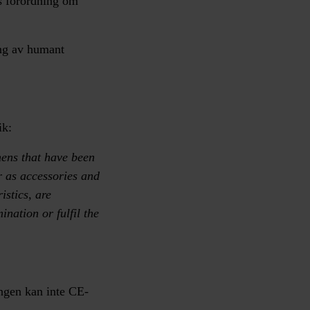
s förordning om
ng av humant
ik:
imens that have been
r as accessories and
istics, are
ination or fulfil the
ngen kan inte CE-