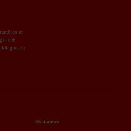
rantören av
ngs- och
lldiagnostik
Histonews