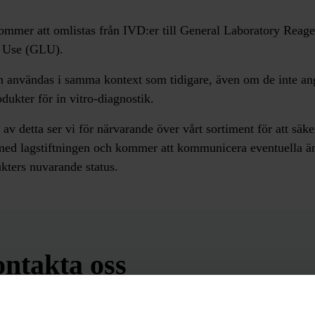
mmer att omlistas från IVD:er till General Laboratory Reage
y Use (GLU).
n användas i samma kontext som tidigare, även om de inte an
dukter för in vitro-diagnostik.
v detta ser vi för närvarande över vårt sortiment för att säker
ed lagstiftningen och kommer att kommunicera eventuella ä
kters nuvarande status.
ontakta oss