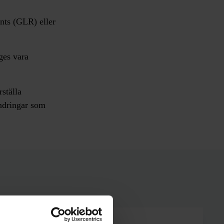
nts (GLR) eller
ges vara
ställa
ndringar som