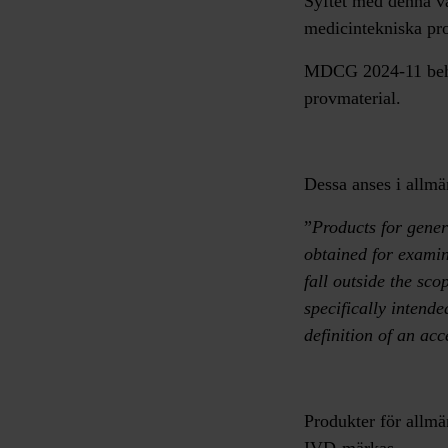
Syftet med denna v
medicintekniska pro
MDCG 2024-11 behan
provmaterial.
Dessa anses i allmä
”
Products for gener
obtained for examin
fall outside the sco
specifically intende
definition of an acc
Produkter för allm