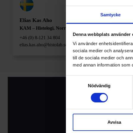
Samtycke
Elias Kas Aho
Emma S
KAM – Histologi, Norra Sverige
KAM – Hi
Denna webbplats använder 
+46 (0) 8-121 34 804
+46 (0) 3
Vi använder enhetsidentifierar
elias.kas.aho@histolab.se
emma.sva
sociala medier och analysera 
till de sociala medier och a
med annan information som du 
Samtyckesval
Nödvändig
His
Avvisa
Histolab är den