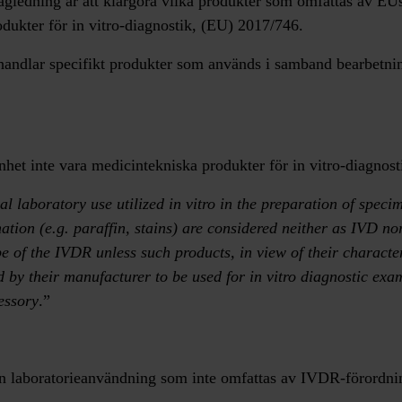
ägledning är att klargöra vilka produkter som omfattas av EU
dukter för in vitro-diagnostik, (EU) 2017/746.
dlar specifikt produkter som används i samband bearbetni
nhet inte vara medicintekniska produkter för in vitro-diagnost
al laboratory use utilized in vitro in the preparation of spec
ation (e.g. paraffin, stains) are considered neither as IVD no
pe of the IVDR unless such products, in view of their character
d by their manufacturer to be used for in vitro diagnostic exam
essory
.”
än laboratorieanvändning som inte omfattas av IVDR-förordni