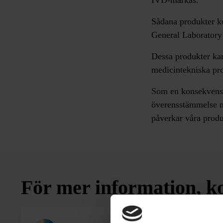
IVD-märkas.
Sådana produkter ko
General Laborator
Dessa produkter ka
medicintekniska pro
Som en konsekvens a
överensstämmelse m
påverkar våra produ
För mer information, k