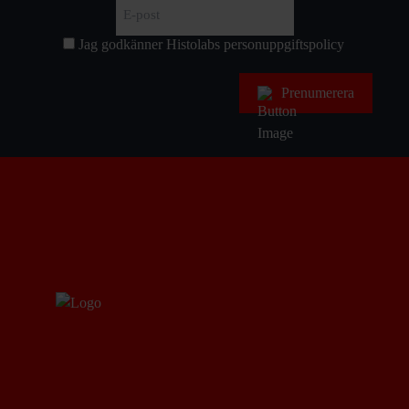
Förnamn
E-
post
(Obligatoriskt)
Jag godkänner Histolabs
personuppgiftspolicy
Samtycke
Prenumerera