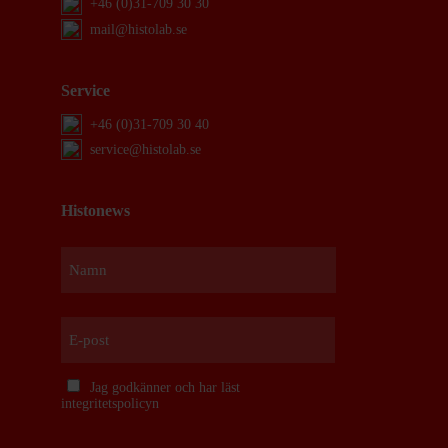
+46 (0)31-709 30 30
mail@histolab.se
Service
+46 (0)31-709 30 40
service@histolab.se
Histonews
Namn
Förnamn
E-
post
Jag godkänner och har läst
Samtycke
integritetspolicyn