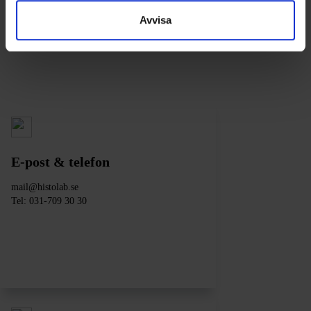
Kontakt
Avvisa
E-post & telefon
mail@histolab.se
Tel:
031-709 30 30