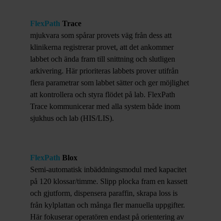
FlexPath
Trace
mjukvara som spårar provets väg från dess att
klinikerna registrerar provet, att det ankommer
labbet och ända fram till snittning och slutligen
arkivering. Här prioriteras labbets prover utifrån
flera parametrar som labbet sätter och ger möjlighet
att kontrollera och styra flödet på lab. FlexPath
Trace kommunicerar med alla system både inom
sjukhus och lab (HIS/LIS).
FlexPath
Blox
Semi-automatisk inbäddningsmodul med kapacitet
på 120 klossar/timme. Slipp plocka fram en kassett
och gjutform, dispensera paraffin, skrapa loss is
från kylplattan och många fler manuella uppgifter.
Här fokuserar operatören endast på orientering av