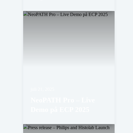
juli 21, 2025
NeoPATH Pro – Live
Demo på ECP 2025