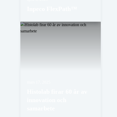
Inpeco FlexPath™
mars 17, 2025
Histolab firar 60 år av
innovation och
samarbete