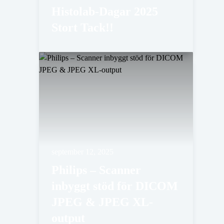
Histolab-Dagar 2025
Stort Tack!!
september 12, 2025
Philips – Scanner
inbyggt stöd för DICOM
JPEG & JPEG XL-
output