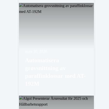
mars 30, 2026
Automatisera
grovsnittning av
paraffinklossar med AT-
192M