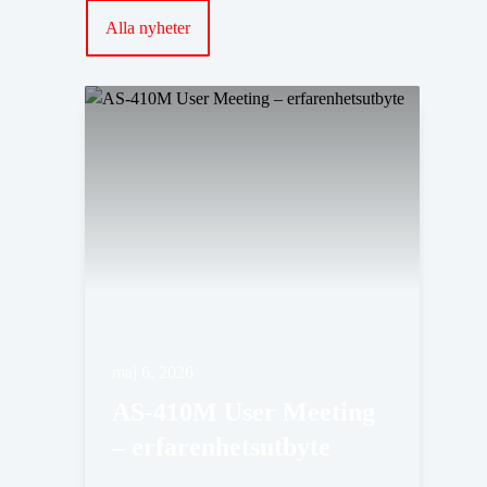
Alla nyheter
maj 6, 2026
AS-410M User Meeting
– erfarenhetsutbyte