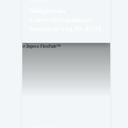
juli 8, 2025
Sahlgrenska
Universitetssjukhuset
Investerar i en AS-410M
april 6, 2025