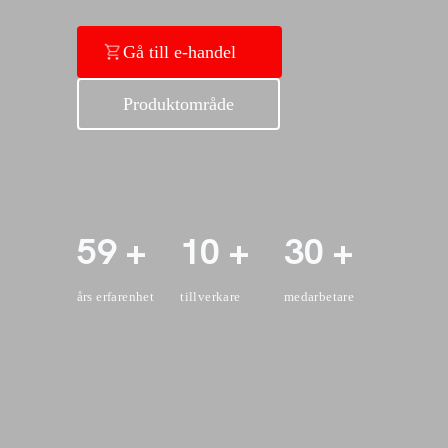
Gå till e-handel
Produktområde
59 +
10 +
30 +
års erfarenhet
tillverkare
medarbetare